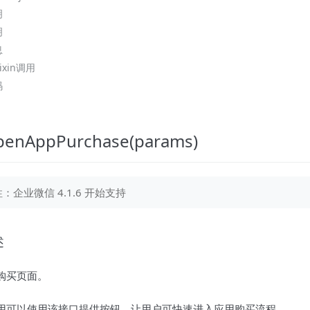
明
明
息
ixin调用
码
penAppPurchase(params)
：企业微信 4.1.6 开始支持
述
购买页面。
用可以使用该接口提供按钮，让用户可快速进入应用购买流程。