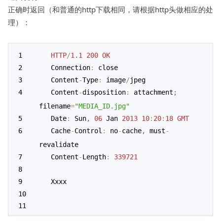
正确时返回（和普通的http下载相同，请根据http头做相应的处
理）：
HTTP
/
1.1
200
OK
   Connection
:
 close
   Content
-
Type
:
 image
/
jpeg 
   Content
-
disposition
:
 attachment
;
filename
=
"MEDIA_ID.jpg"
   Date
:
 Sun
,
06
 Jan 
2013
10
:
20
:
18
GMT
   Cache
-
Control
:
 no
-
cache
,
 must
-
revalidate
   Content
-
Length
:
339721
   Xxxx