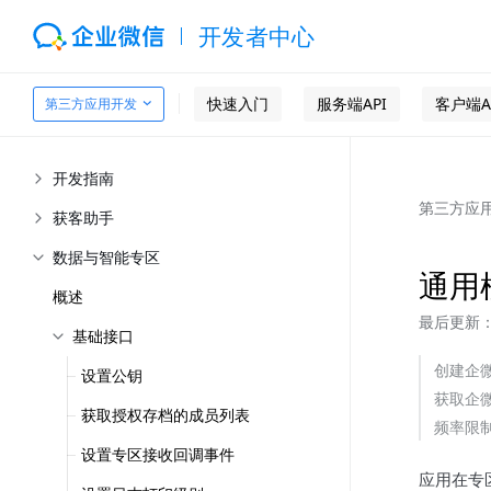
开发者中心
快速入门
服务端API
客户端A
第三方应用开发
开发指南
第三方应
获客助手
数据与智能专区
通用
概述
最后更新：2
基础接口
创建企
设置公钥
获取企
获取授权存档的成员列表
频率限
设置专区接收回调事件
应用在专