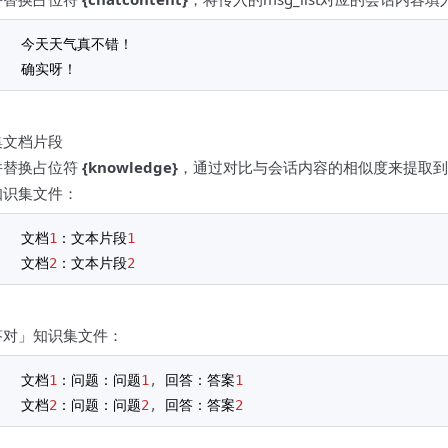
今天天气真不错！
确实呀！
集文档片段
并替换占位符
{knowledge}
，通过对比与会话内容的相似度来提取到t
知识集文件：
文档
1
：文本片段
1
文档
2
：文本片段
2
答对」知识集文件：
文档
1
：问题：问题
1
,
 回答：答案
1
文档
2
：问题：问题
2
,
 回答：答案
2