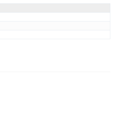
」
」
」