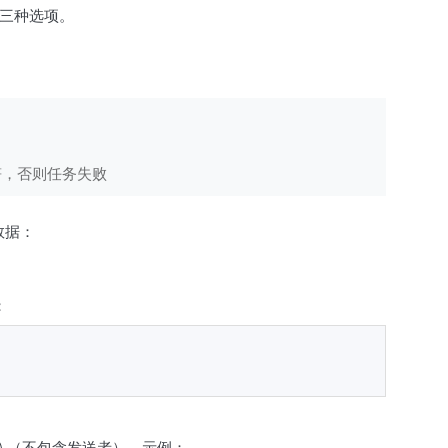
三种选项。
符，否则任务失败
数据：
：
容填入（不包含发送者），示例：