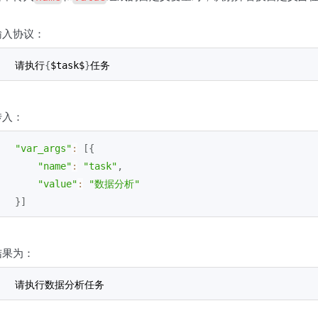
输入协议：
请执行
{
$task$
}
任务
传入：
"var_args"
:
[
{
"name"
:
"task"
,
"value"
:
"数据分析"
}
]
结果为：
请执行数据分析任务