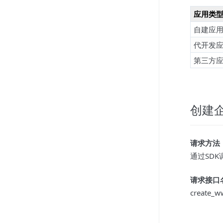
应用类
自建应
代开发
第三方
创建
请求方法
通过SD
请求接口
create_w