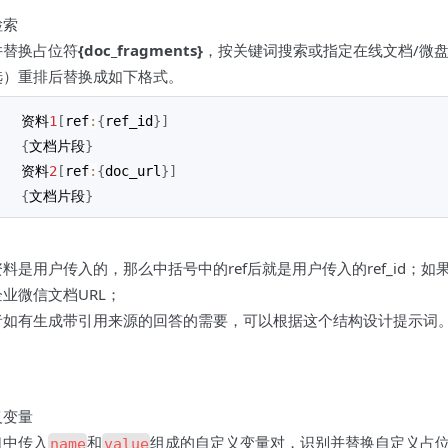
检索
并替换占位符
{doc_fragments}
，按关键词搜索或指定在线文档/微
选）重排后替换成如下格式。
资料
1
[
ref
:
{
ref_id
}
]
{
文档片段
}
资料
2
[
ref
:
{
doc_url
}
]
{
文档片段
}
料是用户传入的，那么中括号中的ref后就是用户传入的ref_id；
业微信文档URL；
者如有生成带引用来源的回答的需要，可以根据这个结构设计提示词
义变量
口中传入
和
组成的自定义变量对，识别并替换自定义占
name
value