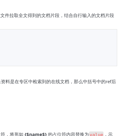
盘文件拉取全文得到的文档片段，结合自行输入的文档片段
如果资料是在专区中检索到的在线文档，那么中括号中的ref后
。
位符，将形如
{
$name$
}
的占位符内容替换为
，示
value