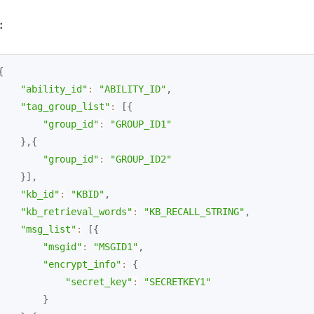
：
{
"ability_id"
:
"ABILITY_ID"
,
"tag_group_list"
:
[
{
"group_id"
:
"GROUP_ID1"
}
,
{
"group_id"
:
"GROUP_ID2"
}
]
,
"kb_id"
:
"KBID"
,
"kb_retrieval_words"
:
"KB_RECALL_STRING"
,
"msg_list"
:
[
{
"msgid"
:
"MSGID1"
,
"encrypt_info"
:
{
"secret_key"
:
"SECRETKEY1"
}