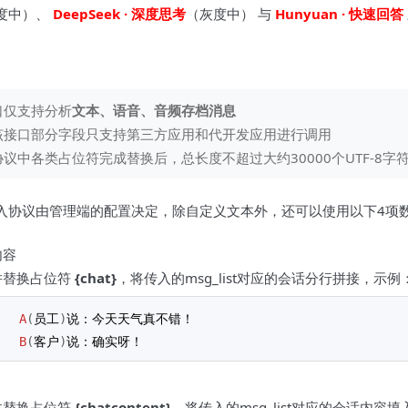
度中）、
DeepSeek · 深度思考
（灰度中） 与
Hunyuan · 快速回答
口仅支持分析
文本、语音、音频存档消息
该接口部分字段只支持第三方应用和代开发应用进行调用
议中各类占位符完成替换后，总长度不超过大约30000个UTF-8字
入协议由管理端的配置决定，除自定义文本外，还可以使用以下4项
内容
并替换占位符
{chat}
，将传入的msg_list对应的会话分行拼接，示例
A
(
员工
)
说：今天天气真不错！
B
(
客户
)
说：确实呀！
并替换占位符
{chatcontent}
，将传入的msg_list对应的会话内