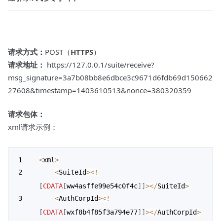
请求方式：
POST（
HTTPS
）
请求地址：
https://127.0.0.1/suite/receive?
msg_signature=3a7b08bb8e6dbce3c9671d6fdb69d150662
27608&timestamp=1403610513&nonce=380320359
请求包体：
xml请求示例：
<
xml
>
<
SuiteId
>
<
!
[
CDATA
[
ww4asffe99e54c0f4c
]
]
>
<
/
SuiteId
>
<
AuthCorpId
>
<
!
[
CDATA
[
wxf8b4f85f3a794e77
]
]
>
<
/
AuthCorpId
>