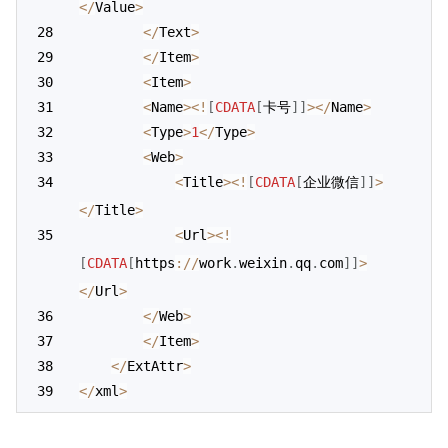
<
/
Value
>
<
/
Text
>
<
/
Item
>
<
Item
>
<
Name
>
<
!
[
CDATA
[
卡号
]
]
>
<
/
Name
>
<
Type
>
1
<
/
Type
>
<
Web
>
<
Title
>
<
!
[
CDATA
[
企业微信
]
]
>
<
/
Title
>
<
Url
>
<
!
[
CDATA
[
https
:
/
/
work
.
weixin
.
qq
.
com
]
]
>
<
/
Url
>
<
/
Web
>
<
/
Item
>
<
/
ExtAttr
>
<
/
xml
>