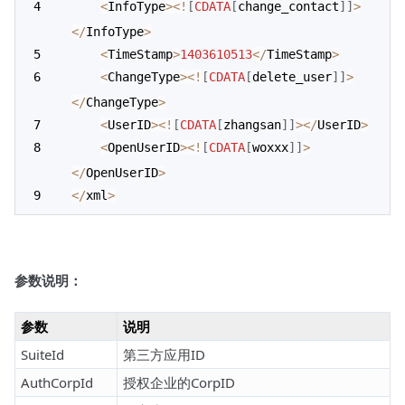
<
InfoType
>
<
!
[
CDATA
[
change_contact
]
]
>
<
/
InfoType
>
<
TimeStamp
>
1403610513
<
/
TimeStamp
>
<
ChangeType
>
<
!
[
CDATA
[
delete_user
]
]
>
<
/
ChangeType
>
<
UserID
>
<
!
[
CDATA
[
zhangsan
]
]
>
<
/
UserID
>
<
OpenUserID
>
<
!
[
CDATA
[
woxxx
]
]
>
<
/
OpenUserID
>
<
/
xml
>
参数说明：
参数
说明
SuiteId
第三方应用ID
AuthCorpId
授权企业的CorpID