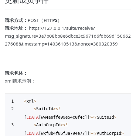
请求方式：
POST（
HTTPS
）
请求地址：
https://127.0.0.1/suite/receive?
msg_signature=3a7b08bb8e6dbce3c9671d6fdb69d150662
27608&timestamp=1403610513&nonce=380320359
请求包体：
xml请求示例：
<
xml
>
<
SuiteId
>
<
!
[
CDATA
[
ww4asffe99e54c0f4c
]
]
>
<
/
SuiteId
>
<
AuthCorpId
>
<
!
[
CDATA
[
wxf8b4f85f3a794e77
]
]
>
<
/
AuthCorpId
>