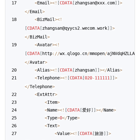
<
Email
>
<
!
[
CDATA
[
zhangsan@xxx
.
com
]
]
>
<
/
Email
>
<
BizMail
>
<
!
[
CDATA
[
zhangsan@qyycs2
.
wecom
.
work
]
]
>
<
/
BizMail
>
<
Avatar
>
<
!
[
CDATA
[
http
:
/
/
wx
.
qlogo
.
cn
/
mmopen
/
ajNVdqHZLLA3W
<
/
Avatar
>
<
Alias
>
<
!
[
CDATA
[
zhangsan
]
]
>
<
/
Alias
>
<
Telephone
>
<
!
[
CDATA
[
020
-
111111
]
]
>
<
/
Telephone
>
<
ExtAttr
>
<
Item
>
<
Name
>
<
!
[
CDATA
[
爱好
]
]
>
<
/
Name
>
<
Type
>
0
<
/
Type
>
<
Text
>
<
Value
>
<
!
[
CDATA
[
旅游
]
]
>