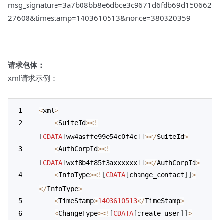
msg_signature=3a7b08bb8e6dbce3c9671d6fdb69d150662
27608&timestamp=1403610513&nonce=380320359
请求包体：
xml请求示例：
<
xml
>
<
SuiteId
>
<
!
[
CDATA
[
ww4asffe99e54c0f4c
]
]
>
<
/
SuiteId
>
<
AuthCorpId
>
<
!
[
CDATA
[
wxf8b4f85f3axxxxxx
]
]
>
<
/
AuthCorpId
>
<
InfoType
>
<
!
[
CDATA
[
change_contact
]
]
>
<
/
InfoType
>
<
TimeStamp
>
1403610513
<
/
TimeStamp
>
<
ChangeType
>
<
!
[
CDATA
[
create_user
]
]
>