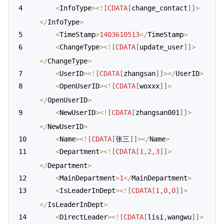
<
InfoType
>
<
!
[
CDATA
[
change_contact
]
]
>
<
/
InfoType
>
<
TimeStamp
>
1403610513
<
/
TimeStamp
>
<
ChangeType
>
<
!
[
CDATA
[
update_user
]
]
>
<
/
ChangeType
>
<
UserID
>
<
!
[
CDATA
[
zhangsan
]
]
>
<
/
UserID
>
<
OpenUserID
>
<
!
[
CDATA
[
woxxx
]
]
>
<
/
OpenUserID
>
<
NewUserID
>
<
!
[
CDATA
[
zhangsan001
]
]
>
<
/
NewUserID
>
<
Name
>
<
!
[
CDATA
[
张三
]
]
>
<
/
Name
>
<
Department
>
<
!
[
CDATA
[
1
,
2
,
3
]
]
>
<
/
Department
>
<
MainDepartment
>
1
<
/
MainDepartment
>
<
IsLeaderInDept
>
<
!
[
CDATA
[
1
,
0
,
0
]
]
>
<
/
IsLeaderInDept
>
<
DirectLeader
>
<
!
[
CDATA
[
lisi
,
wangwu
]
]
>