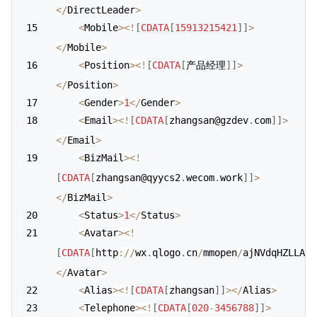
<
/
DirectLeader
>
<
Mobile
>
<
!
[
CDATA
[
15913215421
]
]
>
<
/
Mobile
>
<
Position
>
<
!
[
CDATA
[
产品经理
]
]
>
<
/
Position
>
<
Gender
>
1
<
/
Gender
>
<
Email
>
<
!
[
CDATA
[
zhangsan@gzdev
.
com
]
]
>
<
/
Email
>
<
BizMail
>
<
!
[
CDATA
[
zhangsan@qyycs2
.
wecom
.
work
]
]
>
<
/
BizMail
>
<
Status
>
1
<
/
Status
>
<
Avatar
>
<
!
[
CDATA
[
http
:
/
/
wx
.
qlogo
.
cn
/
mmopen
/
ajNVdqHZLLA3W
<
/
Avatar
>
<
Alias
>
<
!
[
CDATA
[
zhangsan
]
]
>
<
/
Alias
>
<
Telephone
>
<
!
[
CDATA
[
020
-
3456788
]
]
>