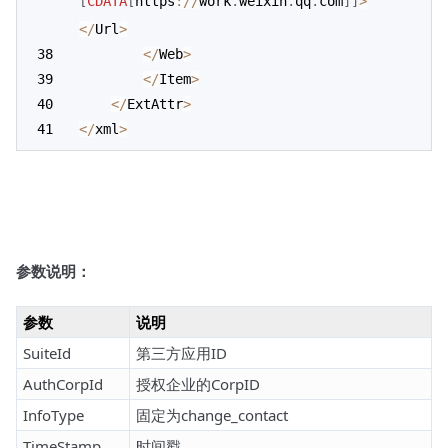
[
CDATA
[
https
:
/
/
work
.
weixin
.
qq
.
com
]
]
>
<
/
Url
>
<
/
Web
>
<
/
Item
>
<
/
ExtAttr
>
<
/
xml
>
参数说明：
参数
说明
SuiteId
第三方应用ID
AuthCorpId
授权企业的CorpID
InfoType
固定为change_contact
TimeStamp
时间戳