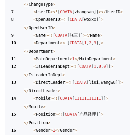
<
/
ChangeType
>
<
UserID
>
<
!
[
CDATA
[
zhangsan
]
]
>
<
/
UserID
>
<
OpenUserID
>
<
!
[
CDATA
[
woxxx
]
]
>
<
/
OpenUserID
>
<
Name
>
<
!
[
CDATA
[
张三
]
]
>
<
/
Name
>
<
Department
>
<
!
[
CDATA
[
1
,
2
,
3
]
]
>
<
/
Department
>
<
MainDepartment
>
1
<
/
MainDepartment
>
<
IsLeaderInDept
>
<
!
[
CDATA
[
1
,
0
,
0
]
]
>
<
/
IsLeaderInDept
>
<
DirectLeader
>
<
!
[
CDATA
[
lisi
,
wangwu
]
]
>
<
/
DirectLeader
>
<
Mobile
>
<
!
[
CDATA
[
11111111111
]
]
>
<
/
Mobile
>
<
Position
>
<
!
[
CDATA
[
产品经理
]
]
>
<
/
Position
>
<
Gender
>
1
<
/
Gender
>