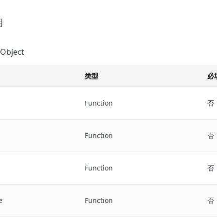
明
 Object
类型
必
Function
否
Function
否
Function
否
e
Function
否