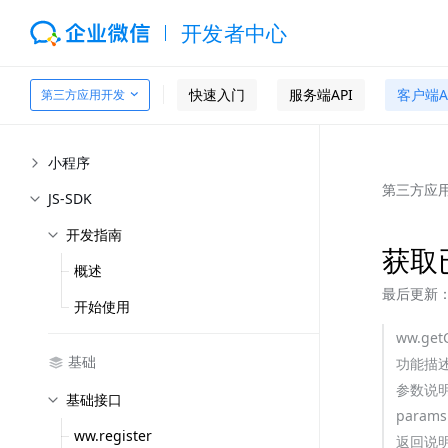
开发者中心
快速入门
服务端API
客户端A
第三方应用开发
小程序
第三方应
JS-SDK
开发指南
获取已
概述
最后更新：2
开始使用
ww.getC
基础
功能描
参数说
基础接口
params:
ww.register
返回说