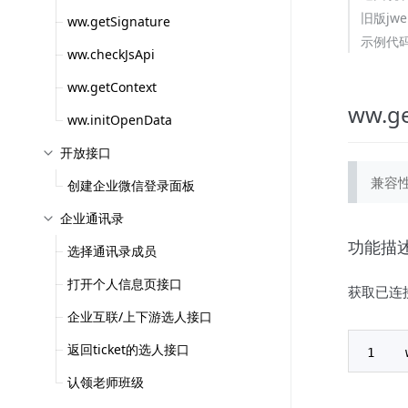
旧版jwe
ww.getSignature
示例代
ww.checkJsApi
ww.getContext
ww.ge
ww.initOpenData
开放接口
兼容性
创建企业微信登录面板
企业通讯录
功能描
选择通讯录成员
打开个人信息页接口
获取已连接
企业互联/上下游选人接口
返回ticket的选人接口
认领老师班级