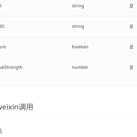
D
string
是
ID
string
是
ure
boolean
是
nalStrength
number
是
eixin调用
码