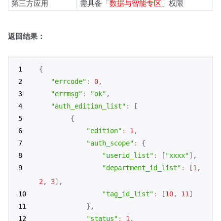
第三方应用
需具备「
数据与智能专区
」权限
返回结果：
{
"errcode"
:
0
,
"errmsg"
:
"ok"
,
"auth_edition_list"
:
[
{
"edition"
:
1
,
"auth_scope"
:
{
"userid_list"
:
[
"xxxx"
]
,
"department_id_list"
:
[
1
,
2
,
3
]
,
"tag_id_list"
:
[
10
,
11
]
}
,
"status"
:
1
,