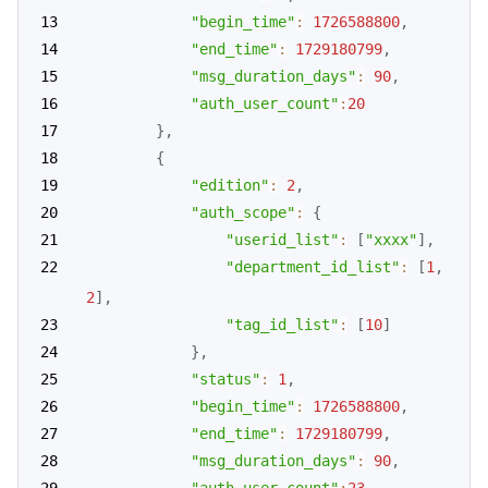
"begin_time"
:
1726588800
,
"end_time"
:
1729180799
,
"msg_duration_days"
:
90
,
"auth_user_count"
:
20
}
,
{
"edition"
:
2
,
"auth_scope"
:
{
"userid_list"
:
[
"xxxx"
]
,
"department_id_list"
:
[
1
,
2
]
,
"tag_id_list"
:
[
10
]
}
,
"status"
:
1
,
"begin_time"
:
1726588800
,
"end_time"
:
1729180799
,
"msg_duration_days"
:
90
,