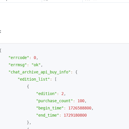
：
{
"errcode"
:
0
,
"errmsg"
:
"ok"
,
"chat_archive_api_buy_info"
:
{
"edition_list"
:
[
{
"edition"
:
2
,
"purchase_count"
:
100
,
"begin_time"
:
1726588800
,
"end_time"
:
1729180800
}
,