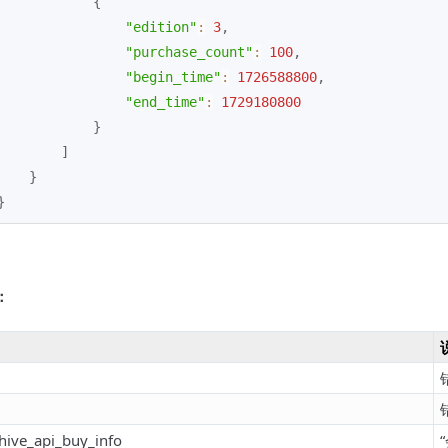
{
"edition"
:
3
,
"purchase_count"
:
100
,
"begin_time"
:
1726588800
,
"end_time"
:
1729180800
}
]
}
}
：
hive_api_buy_info