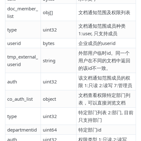
doc_member_
obj[]
文档通知范围及权限列表
list
文档通知范围成员种类
type
uint32
1:user, 只支持成员
userid
bytes
企业成员的userid
外部用户临时id。同一个
tmp_external_
string
用户在不同的文档中返回
userid
的该id不一致。
该文档通知范围成员的权
auth
uint32
限 1:只读 2:读写 7:管理员
文档查看权限特定部门列
co_auth_list
object
表，可以直接浏览文档
特定部门列表 2:部门, 目前
type
uint32
只支持部门
departmentid
uint64
特定部门id
auth
uint32
权限类型 1:只读,2:读写