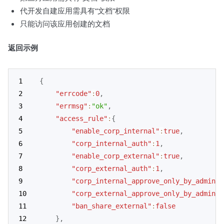
代开发自建应用需具有“文档”权限
只能访问该应用创建的文档
返回示例
{
"errcode"
:
0
,
"errmsg"
:
"ok"
,
"access_rule"
:
{
"enable_corp_internal"
:
true
,
"corp_internal_auth"
:
1
,
"enable_corp_external"
:
true
,
"corp_external_auth"
:
1
,
"corp_internal_approve_only_by_admin"
:
"corp_external_approve_only_by_admin"
:
"ban_share_external"
:
false
}
,