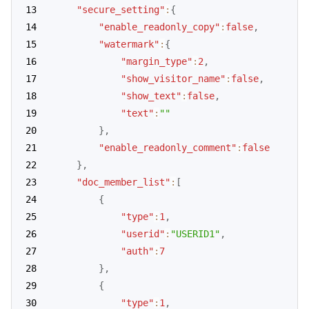
"secure_setting"
:
{
"enable_readonly_copy"
:
false
,
"watermark"
:
{
"margin_type"
:
2
,
"show_visitor_name"
:
false
,
"show_text"
:
false
,
"text"
:
""
}
,
"enable_readonly_comment"
:
false
}
,
"doc_member_list"
:
[
{
"type"
:
1
,
"userid"
:
"USERID1"
,
"auth"
:
7
}
,
{
"type"
:
1
,