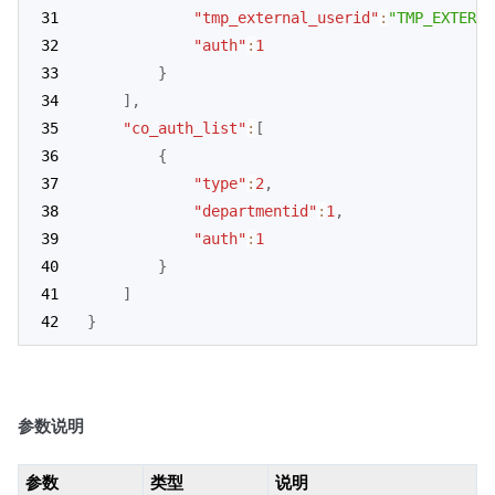
"tmp_external_userid"
:
"TMP_EXTERNA
"auth"
:
1
}
]
,
"co_auth_list"
:
[
{
"type"
:
2
,
"departmentid"
:
1
,
"auth"
:
1
}
]
}
参数说明
参数
类型
说明