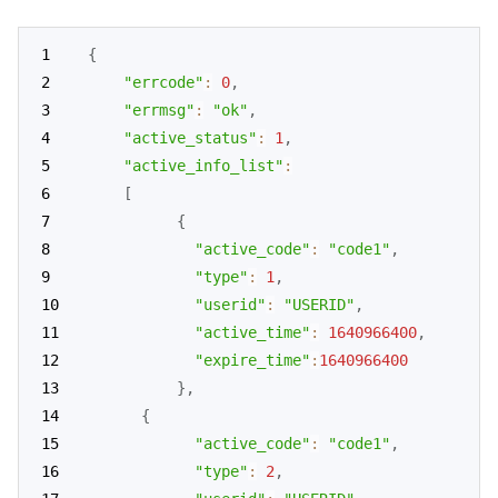
{
"errcode"
:
0
,
"errmsg"
:
"ok"
,
"active_status"
:
1
,
"active_info_list"
:
[
{
"active_code"
:
"code1"
,
"type"
:
1
,
"userid"
:
"USERID"
,
"active_time"
:
1640966400
,
"expire_time"
:
1640966400
}
,
{
"active_code"
:
"code1"
,
"type"
:
2
,