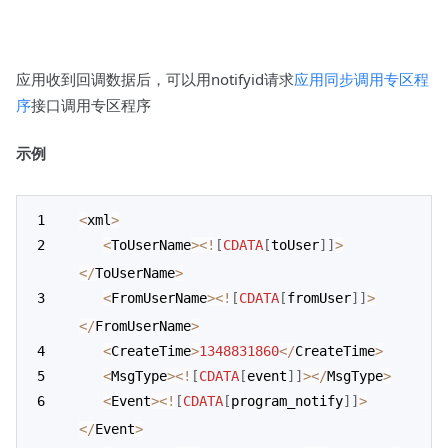
应用收到回调数据后，可以用notifyid请求
应用同步调用专区程
序
接口调用专区程序
示例
<
xml
>
<
ToUserName
>
<
!
[
CDATA
[
toUser
]
]
>
<
/
ToUserName
>
<
FromUserName
>
<
!
[
CDATA
[
fromUser
]
]
>
<
/
FromUserName
>
<
CreateTime
>
1348831860
<
/
CreateTime
>
<
MsgType
>
<
!
[
CDATA
[
event
]
]
>
<
/
MsgType
>
<
Event
>
<
!
[
CDATA
[
program_notify
]
]
>
<
/
Event
>