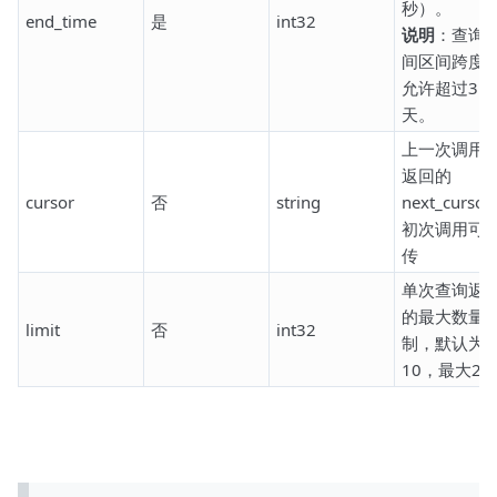
秒）。
end_time
是
int32
说明
：查询
间区间跨度
允许超过31
天。
上一次调用
返回的
cursor
否
string
next_curso
初次调用可
传
单次查询返
的最大数量
limit
否
int32
制，默认为
10，最大20