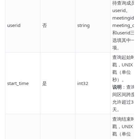
待查询成员
userid。
meetingid、
userid
否
string
meeting_co
和userid三
选填其中一
项。
查询起始时
戳，UNIX 
戳（单位
秒）。
start_time
是
int32
说明
：查询
间区间跨度
允许超过31
天。
查询结束时
戳，UNIX 
戳（单位