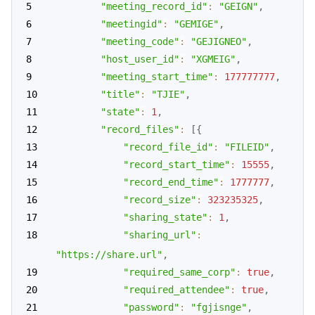
"meeting_record_id"
:
"GEIGN"
,
"meetingid"
:
"GEMIGE"
,
"meeting_code"
:
"GEJIGNEO"
,
"host_user_id"
:
"XGMEIG"
,
"meeting_start_time"
:
177777777
,
"title"
:
"TJIE"
,
"state"
:
1
,
"record_files"
:
[
{
"record_file_id"
:
"FILEID"
,
"record_start_time"
:
15555
,
"record_end_time"
:
1777777
,
"record_size"
:
323235325
,
"sharing_state"
:
1
,
"sharing_url"
:
"https://share.url"
,
"required_same_corp"
:
true
,
"required_attendee"
:
true
,
"password"
:
"fgjisnge"
,