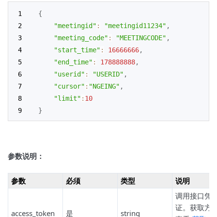
{
"meetingid"
:
"meetingid11234"
,
"meeting_code"
:
"MEETINGCODE"
,
"start_time"
:
16666666
,
"end_time"
:
178888888
,
"userid"
:
"USERID"
,
"cursor"
:
"NGEING"
,
"limit"
:
10
}
参数说明：
参数
必须
类型
说明
调用接口凭
证。获取方
access_token
是
string