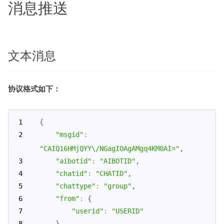
消息推送
文本消息
协议格式如下：
{
"msgid"
:
"CAIQ16HMjQYY\/NGagIOAgAMgq4KM0AI="
,
"aibotid"
:
"AIBOTID"
,
"chatid"
:
"CHATID"
,
"chattype"
:
"group"
,
"from"
:
{
"userid"
:
"USERID"
}
,