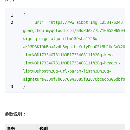
{
"url"
:
"https://ww-aibot-img-1258476243.co
guangzhou.myqcloud.com/BHoPdA3/757166529690477
sign=q-sign-algorithm%3Dsha1%26q-
ak%3DAKIDbBpaJvdLBvpnibcYcfyPuaO5f9U1UoGo%26q-
time%3D1733467811%3B1733468111%26q-key-
time%3D1733467811%3B1733468111%26q-header-
list%3Dhost%26q-url-param-list%3D%26q-
signature%3D0f7b6576943685f82870bc8db306dbf09d
}
参数说明：
参数
说明