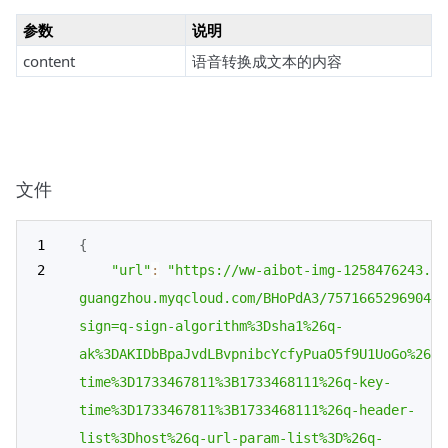
参数
说明
content
语音转换成文本的内容
文件
{
"url"
:
"https://ww-aibot-img-1258476243.co
guangzhou.myqcloud.com/BHoPdA3/757166529690477
sign=q-sign-algorithm%3Dsha1%26q-
ak%3DAKIDbBpaJvdLBvpnibcYcfyPuaO5f9U1UoGo%26q-
time%3D1733467811%3B1733468111%26q-key-
time%3D1733467811%3B1733468111%26q-header-
list%3Dhost%26q-url-param-list%3D%26q-