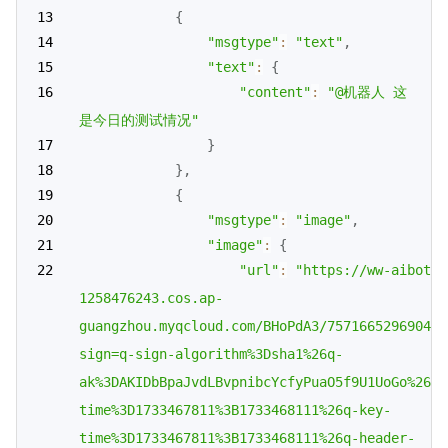
{
"msgtype"
:
"text"
,
"text"
:
{
"content"
:
"@机器人 这
是今日的测试情况"
}
}
,
{
"msgtype"
:
"image"
,
"image"
:
{
"url"
:
"https://ww-aibot-i
1258476243.cos.ap-
guangzhou.myqcloud.com/BHoPdA3/757166529690477
sign=q-sign-algorithm%3Dsha1%26q-
ak%3DAKIDbBpaJvdLBvpnibcYcfyPuaO5f9U1UoGo%26q-
time%3D1733467811%3B1733468111%26q-key-
time%3D1733467811%3B1733468111%26q-header-