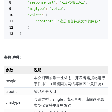
"response_url"
:
"RESPONSEURL"
,
"msgtype"
:
"voice"
,
"voice"
:
{
"content"
:
"这是语音转成文本的内容"
}
}
参数说明：
参数
说明
本次回调的唯一性标志，开发者需据此进行
msgid
事件排重（可能因为网络等原因重复回调）
aibotid
智能机器人id
会话类型，single，表示单聊。该回调消息
chattype
类型仅支持单聊中发送