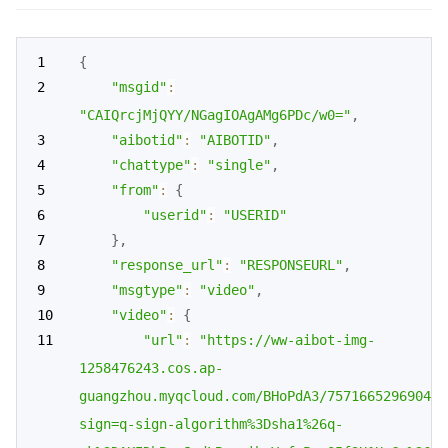
{
"msgid"
:
"CAIQrcjMjQYY/NGagIOAgAMg6PDc/w0="
,
"aibotid"
:
"AIBOTID"
,
"chattype"
:
"single"
,
"from"
:
{
"userid"
:
"USERID"
}
,
"response_url"
:
"RESPONSEURL"
,
"msgtype"
:
"video"
,
"video"
:
{
"url"
:
"https://ww-aibot-img-
1258476243.cos.ap-
guangzhou.myqcloud.com/BHoPdA3/757166529690477
sign=q-sign-algorithm%3Dsha1%26q-