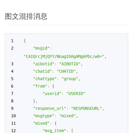
图文混排消息
{
"msgid"
:
"CAIQrcjMjQYY/NGagIOAgAMg6PDc/w0="
,
"aibotid"
:
"AIBOTID"
,
"chatid"
:
"CHATID"
,
"chattype"
:
"group"
,
"from"
:
{
"userid"
:
"USERID"
}
,
"response_url"
:
"RESPONSEURL"
,
"msgtype"
:
"mixed"
,
"mixed"
:
{
"msg_item"
:
[