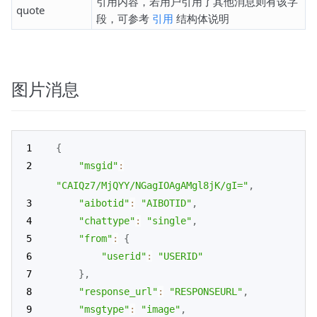
引用内容，若用户引用了其他消息则有该字
quote
段，可参考
引用
结构体说明
图片消息
{
"msgid"
:
"CAIQz7/MjQYY/NGagIOAgAMgl8jK/gI="
,
"aibotid"
:
"AIBOTID"
,
"chattype"
:
"single"
,
"from"
:
{
"userid"
:
"USERID"
}
,
"response_url"
:
"RESPONSEURL"
,
"msgtype"
:
"image"
,