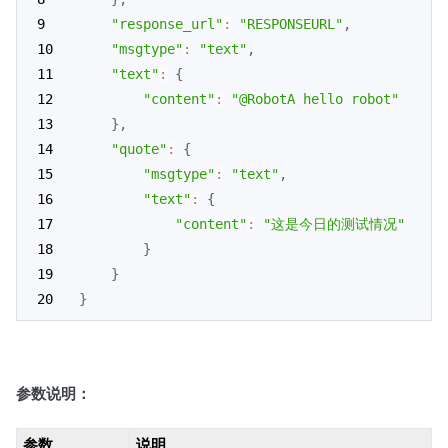
"response_url"
:
"RESPONSEURL"
,
"msgtype"
:
"text"
,
"text"
:
{
"content"
:
"@RobotA hello robot"
}
,
"quote"
:
{
"msgtype"
:
"text"
,
"text"
:
{
"content"
:
"这是今日的测试情况"
}
}
}
参数说明：
参数
说明