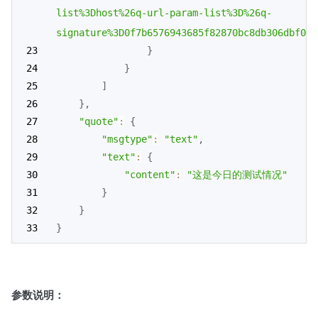
list%3Dhost%26q-url-param-list%3D%26q-
signature%3D0f7b6576943685f82870bc8db306dbf09d
}
}
]
}
,
"quote"
:
{
"msgtype"
:
"text"
,
"text"
:
{
"content"
:
"这是今日的测试情况"
}
}
}
参数说明：