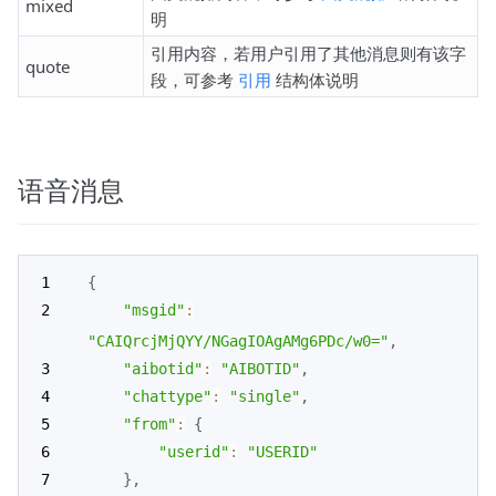
mixed
明
引用内容，若用户引用了其他消息则有该字
quote
段，可参考
引用
结构体说明
语音消息
{
"msgid"
:
"CAIQrcjMjQYY/NGagIOAgAMg6PDc/w0="
,
"aibotid"
:
"AIBOTID"
,
"chattype"
:
"single"
,
"from"
:
{
"userid"
:
"USERID"
}
,