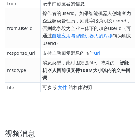
from
该事件触发者的信息
操作者的userid。如果智能机器人创建者为
企业超级管理员，则此字段为明文userid，
from.userid
否则此字段为企业主体下的加密userid（可
通过
自建应用与智能机器人的对接
转为明文
userid）
response_url
支持主动回复消息的临时
url
消息类型，此时固定是file。特殊的，
智能
msgtype
机器人目前仅支持100M大小以内的文件回
调
file
可参考
文件
结构体说明
视频消息