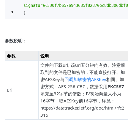
signature%3D0f7b6576943685f82870bc8db306dbf09d
}
参数说明：
参数
说明
文件的下载url, 该url五分钟内有效。注意获
取到的文件是已加密的，不能直接打开。加
密AESKey与
回调加解密的AESKey
相同。加
密方式：AES-256-CBC，数据采用
PKCS#7
url
填充至32字节的倍数；IV初始向量大小为
16字节，取AESKey前16字节，详见：
https://datatracker.ietf.org/doc/html/rfc2
315