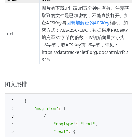
图片的下载url, 该url五分钟内有效。注意获
取到的文件是已加密的，不能直接打开。加
密AESKey与
回调加解密的AESKey
相同。加
密方式：AES-256-CBC，数据采用
PKCS#7
url
填充至32字节的倍数；IV初始向量大小为
16字节，取AESKey前16字节，详见：
https://datatracker.ietf.org/doc/html/rfc2
315
图文混排
{
"msg_item"
:
[
{
"msgtype"
:
"text"
,
"text"
:
{