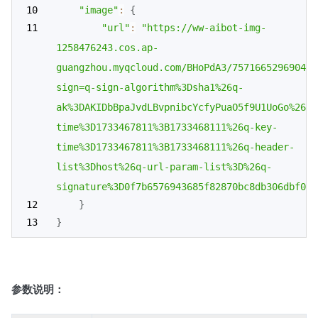
"image"
:
{
"url"
:
"https://ww-aibot-img-
1258476243.cos.ap-
guangzhou.myqcloud.com/BHoPdA3/757166529690477
sign=q-sign-algorithm%3Dsha1%26q-
ak%3DAKIDbBpaJvdLBvpnibcYcfyPuaO5f9U1UoGo%26q-
time%3D1733467811%3B1733468111%26q-key-
time%3D1733467811%3B1733468111%26q-header-
list%3Dhost%26q-url-param-list%3D%26q-
signature%3D0f7b6576943685f82870bc8db306dbf09d
}
}
参数说明：