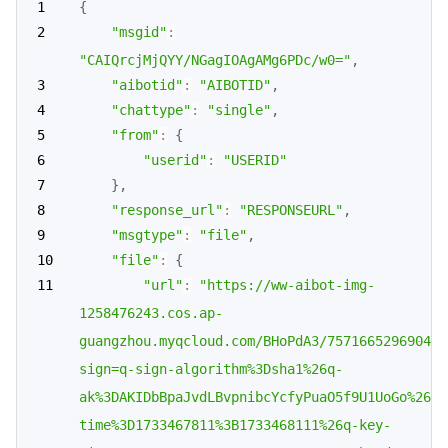
{
"msgid"
:
"CAIQrcjMjQYY/NGagIOAgAMg6PDc/w0="
,
"aibotid"
:
"AIBOTID"
,
"chattype"
:
"single"
,
"from"
:
{
"userid"
:
"USERID"
}
,
"response_url"
:
"RESPONSEURL"
,
"msgtype"
:
"file"
,
"file"
:
{
"url"
:
"https://ww-aibot-img-
1258476243.cos.ap-
guangzhou.myqcloud.com/BHoPdA3/757166529690477
sign=q-sign-algorithm%3Dsha1%26q-
ak%3DAKIDbBpaJvdLBvpnibcYcfyPuaO5f9U1UoGo%26q-
time%3D1733467811%3B1733468111%26q-key-