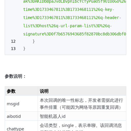
ak%3DAKIDbBpaJvdLBvpnibcYcfyPuaO5f9U1UoGo%26q-
time%3D1733467811%3B1733468111%26q-key-
time%3D1733467811%3B1733468111%26q-header-
list%3Dhost%26q-url-param-list%3D%26q-
signature%3D0f7b6576943685f82870bc8db306dbf09d
}
}
参数说明：
参数
说明
本次回调的唯一性标志，开发者需据此进行
msgid
事件排重（可能因为网络等原因重复回调）
aibotid
智能机器人id
会话类型，single，表示单聊。该回调消息
chattype