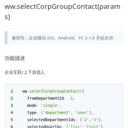
ww.selectCorpGroupContact(param
s)
兼容性：企业微信 iOS、Android、PC 3.1.6 开始支持
功能描述
企业互联/上下游选人
ww
.
selectCorpGroupContact
(
{
  fromDepartmentId
:
-
1
,
  mode
:
'single'
,
  type
:
[
'department'
,
'user'
]
,
  selectedDepartmentIds
:
[
'2'
,
'3'
]
,
  selectedUserIds
:
[
'lisi'
,
'lisi2'
]
,