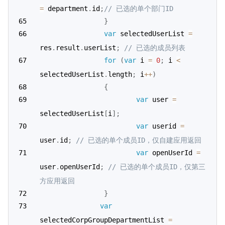
=
 department
.
id
;
// 已选的单个部门ID
}
var
 selectedUserList 
=
res
.
result
.
userList
;
// 已选的成员列表
for
(
var
 i 
=
0
;
 i 
<
selectedUserList
.
length
;
 i
++
)
{
var
 user 
=
selectedUserList
[
i
]
;
var
 userid 
=
user
.
id
;
// 已选的单个成员ID，仅自建应用返回
var
 openUserId 
=
user
.
openUserId
;
// 已选的单个成员ID，仅第三
方应用返回
}
var
selectedCorpGroupDepartmentList 
=