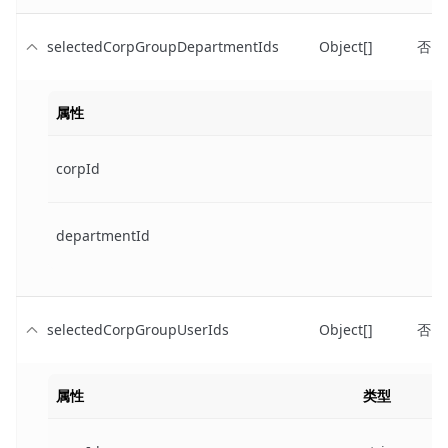
selectedCorpGroupDepartmentIds
Object[]
否
属性
corpId
departmentId
selectedCorpGroupUserIds
Object[]
否
属性
类型