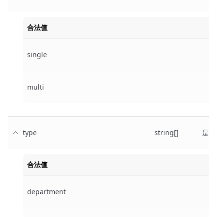
合法值
single
multi
type
string[]
是
合法值
department