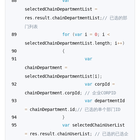
var
selectedChainDepartmentList 
=
res
.
result
.
chainDepartmentList
;
// 已选的部
门列表
for
(
var
 i 
=
0
;
 i 
<
selectedChainDepartmentList
.
length
;
 i
++
)
{
var
chainDepartment 
=
selectedChainDepartmentList
[
i
]
;
var
 corpId 
=
chainDepartment
.
corpId
;
// 企业CORPID
var
 departmentId 
=
 chainDepartment
.
id
;
// 已选的单个部门ID
}
var
 selectedChainUserList 
=
 res
.
result
.
chainUserList
;
// 已选的已选企