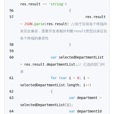
res
.
result 
==
'string'
)
{
                                res
.
result 
=
JSON
.
parse
(
res
.
result
)
//由于目前各个终端尚
未完全兼容，需要开发者额外判断result类型以保证在
各个终端的兼容性
}
var
 selectedDepartmentList 
=
 res
.
result
.
departmentList
;
// 已选的部门列
表
for
(
var
 i 
=
0
;
 i 
<
selectedDepartmentList
.
length
;
 i
++
)
{
var
 department 
=
selectedDepartmentList
[
i
]
;
var
 departmentId 