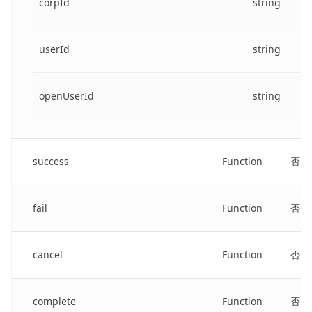
corpId
string
userId
string
openUserId
string
success
Function
否
fail
Function
否
cancel
Function
否
complete
Function
否