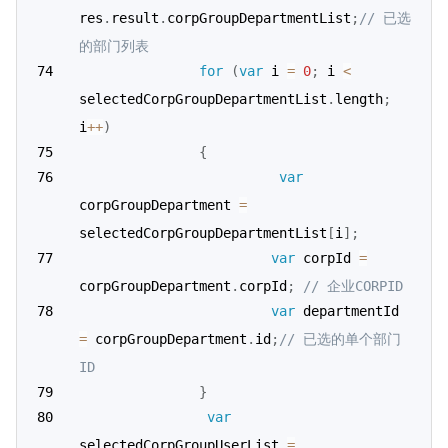
res
.
result
.
corpGroupDepartmentList
;
// 已选
的部门列表
for
(
var
 i 
=
0
;
 i 
<
selectedCorpGroupDepartmentList
.
length
;
i
++
)
{
var
corpGroupDepartment 
=
selectedCorpGroupDepartmentList
[
i
]
;
var
 corpId 
=
corpGroupDepartment
.
corpId
;
// 企业CORPID
var
 departmentId 
=
 corpGroupDepartment
.
id
;
// 已选的单个部门
ID
}
var
selectedCorpGroupUserList 
=