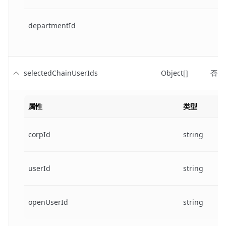
departmentId
selectedChainUserIds
Object[]
否
属性
类型
corpId
string
userId
string
openUserId
string