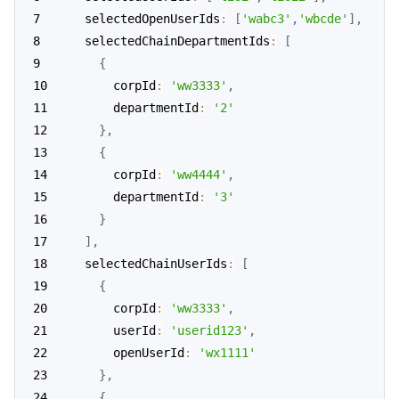
  selectedOpenUserIds
:
[
'wabc3'
,
'wbcde'
]
,
  selectedChainDepartmentIds
:
[
{
      corpId
:
'ww3333'
,
      departmentId
:
'2'
}
,
{
      corpId
:
'ww4444'
,
      departmentId
:
'3'
}
]
,
  selectedChainUserIds
:
[
{
      corpId
:
'ww3333'
,
      userId
:
'userid123'
,
      openUserId
:
'wx1111'
}
,
{