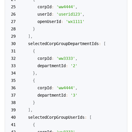
      corpId
:
'ww4444'
,
      userId
:
'userid123'
,
      openUserId
:
'wx1111'
}
]
,
  selectedCorpGroupDepartmentIds
:
[
{
      corpId
:
'ww3333'
,
      departmentId
:
'2'
}
,
{
      corpId
:
'ww4444'
,
      departmentId
:
'3'
}
]
,
  selectedCorpGroupUserIds
:
[
{