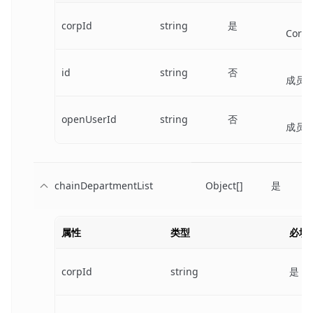
corpId
string
是
Corp 
id
string
否
成员 
openUserId
string
否
成员 
chainDepartmentList
Object[]
是
属性
类型
必填
corpId
string
是