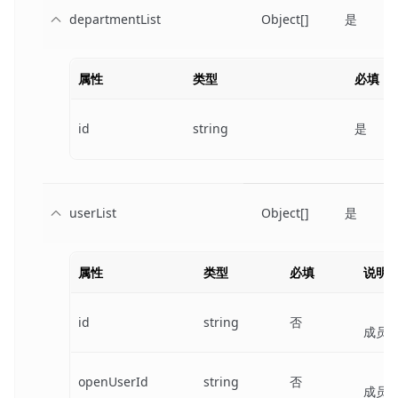
departmentList
Object[]
是
属性
类型
必填
id
string
是
userList
Object[]
是
属性
类型
必填
说明
id
string
否
成员 
openUserId
string
否
成员 