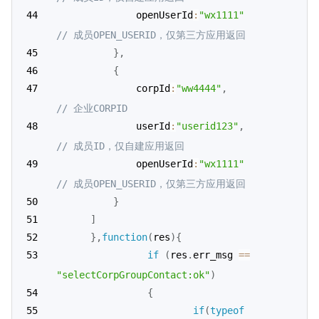
			  openUserId
:
"wx1111"
// 成员OPEN_USERID，仅第三方应用返回
}
,
{
              corpId
:
"ww4444"
,
// 企业CORPID
			  userId
:
"userid123"
,
// 成员ID，仅自建应用返回
			  openUserId
:
"wx1111"
// 成员OPEN_USERID，仅第三方应用返回
}
]
}
,
function
(
res
)
{
if
(
res
.
err_msg 
==
"selectCorpGroupContact:ok"
)
{
if
(
typeof