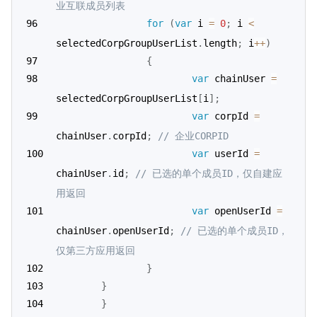
业互联成员列表
for
(
var
 i 
=
0
;
 i 
<
selectedCorpGroupUserList
.
length
;
 i
++
)
{
var
 chainUser 
=
selectedCorpGroupUserList
[
i
]
;
var
 corpId 
=
chainUser
.
corpId
;
// 企业CORPID
var
 userId 
=
chainUser
.
id
;
// 已选的单个成员ID，仅自建应
用返回
var
 openUserId 
=
chainUser
.
openUserId
;
// 已选的单个成员ID，
仅第三方应用返回
}
}
}