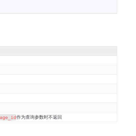
作为查询参数时不返回
age_id