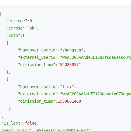
{
"errcode"
:
0
,
"errmsg"
:
"ok"
,
"info"
:
[
{
"handover_userid"
:
"zhangsan"
,
"external_userid"
:
"woAJ2GCAAAd4uL12hdfsdasassdDm
"dimission_time"
:
1550838571
}
,
{
"handover_userid"
:
"lisi"
,
"external_userid"
:
"wmAJ2GCAAAzLTI123ghsdfoGZNqqA
"dimission_time"
:
1550661468
}
]
,
"is_last"
:
false
,
"next_cursor"
:
"aSfwejksvhToiMMfFeIGZZ"