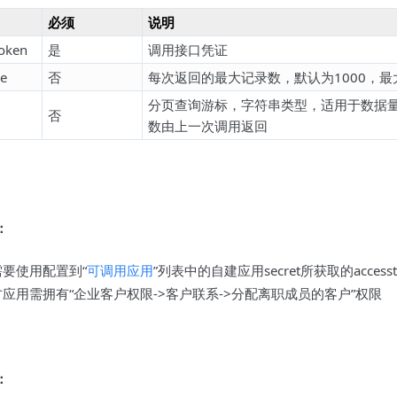
必须
说明
token
是
调用接口凭证
ze
否
每次返回的最大记录数，默认为1000，最大
分页查询游标，字符串类型，适用于数据量较
否
数由上一次调用返回
：
要使用配置到“
可调用应用
”列表中的自建应用secret所获取的access
应用需拥有“企业客户权限->客户联系->分配离职成员的客户”权限
：