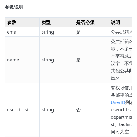
参数说明
参数
类型
是否必须
说明
email
string
是
公共邮箱地
公共邮箱名
称，不多于6
个字符或32
name
string
是
汉字，不得
其他公共邮
重名
有权限使用
共邮箱的成
UserID
列表
userid_list
string
否
userid_list、
department_
st、taglist
同时为空