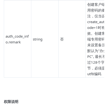
创建客户端
用密码的备
注，仅当设
create_auth
ode=1时有
效。创建客
auth_code_inf
string
否
端专用密码
o.remark
未设置备注
默认为"办公
PC", 最长不
过128个字
节，必须是
utf8编码
权限说明