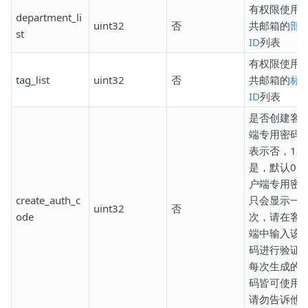
有权限使用
department_li
uint32
否
共邮箱的
部
st
ID
列表
有权限使用
tag_list
uint32
否
共邮箱的
标
ID
列表
是否创建客
端专用密码，
表示否，1表
是，默认0。
户端专用密
create_auth_c
只会显示一
uint32
否
ode
次，请在客
端中输入该
码进行验证
每次生成的
码皆可使用
请勿告诉他