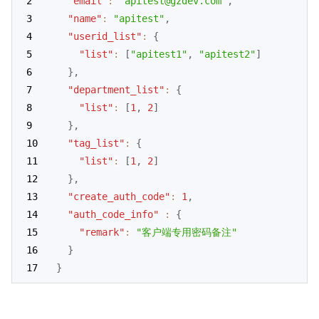
"email"
:
"apitest@gzdev.com"
,
"name"
:
"apitest"
,
"userid_list"
:
{
"list"
:
[
"apitest1"
,
"apitest2"
]
}
,
"department_list"
:
{
"list"
:
[
1
,
2
]
}
,
"tag_list"
:
{
"list"
:
[
1
,
2
]
}
,
"create_auth_code"
:
1
,
"auth_code_info"
:
{
"remark"
:
"客户端专用密码备注"
}
}