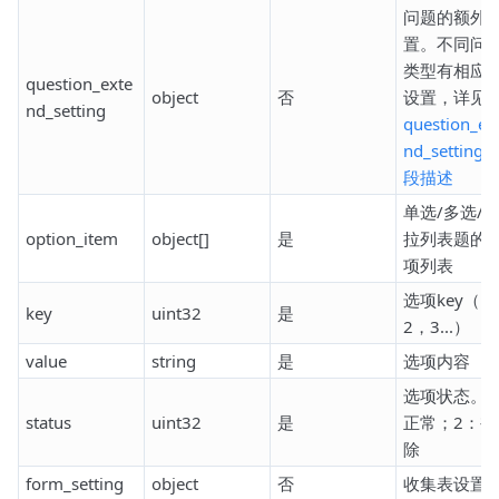
问题的额外
置。不同问
类型有相应
question_exte
object
否
设置，详见
nd_setting
question_ex
nd_setting
段描述
单选/多选/
option_item
object[]
是
拉列表题的
项列表
选项key（1
key
uint32
是
2，3...）
value
string
是
选项内容
选项状态。1
status
uint32
是
正常；2：被
除
form_setting
object
否
收集表设置