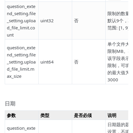
question_exte
nd_setting.file
限制的数量
_setting.uploa
uint32
否
默认9个，取
d_file_limit.co
范围: [1, 9]
unt
单个文件大
question_exte
限制MB。不
nd_setting.file
该字段表示
_setting.uploa
uint64
否
限制，可填
d_file_limit.m
的最大值为
ax_size
3000
日期
参数
类型
是否必须
说明
日期题的题
question_exte
设置，不填