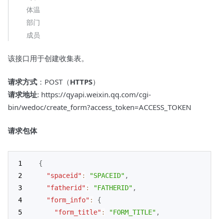
体温
部门
成员
该接口用于创建收集表。
请求方式
：POST（
HTTPS
）
请求地址
: https://qyapi.weixin.qq.com/cgi-
bin/wedoc/create_form?access_token=ACCESS_TOKEN
请求包体
{
"spaceid"
:
"SPACEID"
,
"fatherid"
:
"FATHERID"
,
"form_info"
:
{
"form_title"
:
"FORM_TITLE"
,