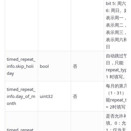
bit 5: 周六 bi
6: 周日。如
表示周一，
2
表示周二，
4
表示周三，
9
表示周六和
日
自动跳过节
timed_repeat_
日，只能
info.skip_holi
bool
否
repeat_type
day
1 时填写。
每月的第几
timed_repeat_
（1 - 31）
info.day_of_m
uint32
否
能repeat_ty
onth
= 2时填写
是否允许补
填。0：允许
timed_repeat_
1：仅当天；