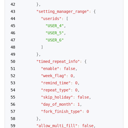
}
,
"setting_manager_range"
:
{
"userids"
:
[
"USER_4"
,
"USER_5"
,
"USER_6"
]
}
,
"timed_repeat_info"
:
{
"enable"
:
false
,
"week_flag"
:
0
,
"remind_time"
:
0
,
"repeat_type"
:
0
,
"skip_holiday"
:
false
,
"day_of_month"
:
1
,
"fork_finish_type"
:
0
}
,
"allow_multi_fill"
:
false
,