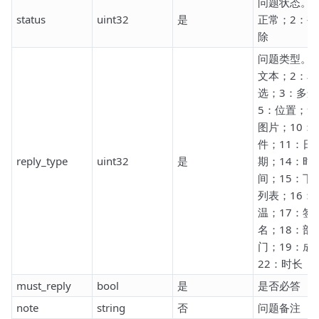
问题状态。1
status
uint32
是
正常；2：被
除
问题类型。1
文本；2：单
选；3：多选
5：位置；9
图片；10：
件；11：日
reply_type
uint32
是
期；14：时
间；15：下
列表；16：
温；17：签
名；18：部
门；19：成
22：时长
must_reply
bool
是
是否必答
note
string
否
问题备注