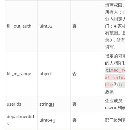
填写权限。0
所有人；1：
业内指定人/
fill_out_auth
uint32
否
门；4:家校
有范围。默
为0，所有人
填写。
指定的可填
的人/部门。
timed_rep
fill_in_range
object
否
at_info.e
为
ble
true
必填
企业成员
userids
string[]
否
userid列表
departmentid
uint64[]
否
部门id列表
s