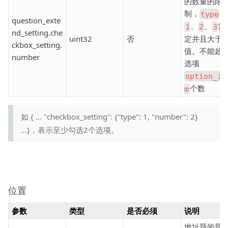
的数量的限
制，
为
type
question_exte
、
、
需
1
2
3
nd_setting.che
uint32
否
定并且大于0
ckbox_setting.
值。不能超
number
选项
option_it
个数
m
如 { ... "checkbox_setting": {"type": 1, "number": 2}
...}，表示至少勾选2个选项。
位置
参数
类型
是否必须
说明
地址题的题