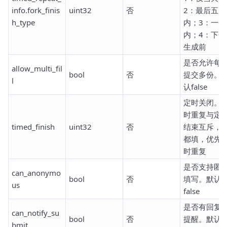
info.fork_finis
uint32
否
2：最后五天
h_type
内；3：一个
内；4：下一
生成前
是否允许每
allow_multi_fil
bool
否
提交多份。
l
认false
定时关闭。
时重复与定
timed_finish
uint32
否
结束互斥，
都填，优先
时重复
是否支持匿
can_anonymo
bool
否
填写。默认
us
false
是否有回复
can_notify_su
bool
否
提醒。默认
bmit