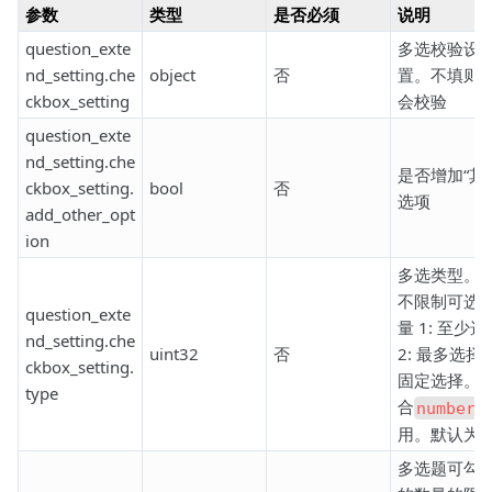
参数
类型
是否必须
说明
question_exte
多选校验设
nd_setting.che
object
否
置。不填则
ckbox_setting
会校验
question_exte
nd_setting.che
是否增加“其
ckbox_setting.
bool
否
选项
add_other_opt
ion
多选类型。0
不限制可选
question_exte
量 1: 至少选
nd_setting.che
uint32
否
2: 最多选择 3
ckbox_setting.
固定选择。
type
合
number
用。默认为0
多选题可勾