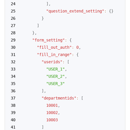
]
,
"question_extend_setting"
:
{
}
}
]
}
,
"form_setting"
:
{
"fill_out_auth"
:
0
,
"fill_in_range"
:
{
"userids"
:
[
"USER_1"
,
"USER_2"
,
"USER_3"
]
,
"departmentids"
:
[
10001
,
10002
,
10003
]