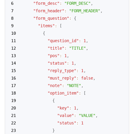
"form_desc"
:
"FORM_DESC"
,
"form_header"
:
"FORM_HEADER"
,
"form_question"
:
{
"items"
:
[
{
"question_id"
:
1
,
"title"
:
"TITLE"
,
"pos"
:
1
,
"status"
:
1
,
"reply_type"
:
1
,
"must_reply"
:
false
,
"note"
:
"NOTE"
,
"option_item"
:
[
{
"key"
:
1
,
"value"
:
"VALUE"
,
"status"
:
1
}