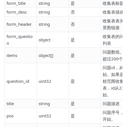
form_title
string
是
收集表标题
form_desc
string
否
收集表描述
收集表表头
form_header
string
否
景图链接
form_questio
收集表的问
object
是
n
列表
问题数组。
items
object[]
是
超过200个
问题id，从1
始。如果是
question_id
uint32
是
校范围收集
表，id从2开
始。
title
string
是
问题描述
问题序号，从
pos
uint32
是
开始。