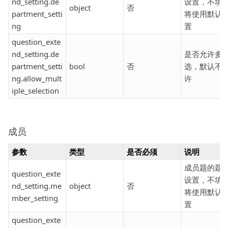
nd_setting.de
设置，不填
object
否
partment_setti
将使用默认
ng
置
question_exte
nd_setting.de
是否允许多
partment_setti
bool
否
选，默认不
ng.allow_mult
许
iple_selection
成员
参数
类型
是否必须
说明
成员题的题
question_exte
设置，不填
nd_setting.me
object
否
将使用默认
mber_setting
置
question_exte