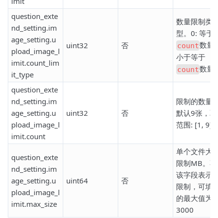
imit
question_exte
数量限制类
nd_setting.im
型。0: 等于
age_setting.u
数量 1
uint32
否
count
pload_image_l
小于等于
imit.count_lim
数量
count
it_type
question_exte
nd_setting.im
限制的数量
age_setting.u
uint32
否
默认9张，取
pload_image_l
范围: [1, 9]
imit.count
单个文件大
question_exte
限制MB。不
nd_setting.im
该字段表示
age_setting.u
uint64
否
限制，可填
pload_image_l
的最大值为
imit.max_size
3000