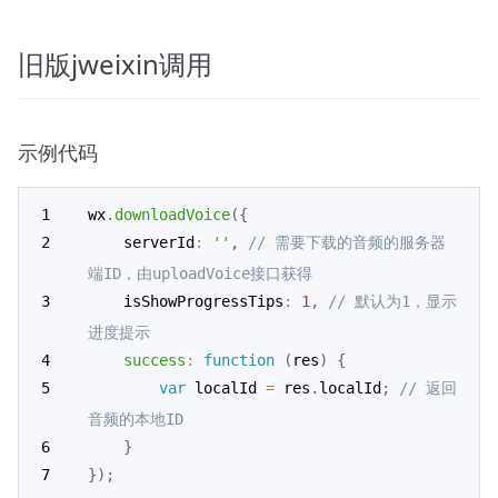
旧版jweixin调用
示例代码
wx
.
downloadVoice
(
{
    serverId
:
''
,
// 需要下载的音频的服务器
端ID，由uploadVoice接口获得
    isShowProgressTips
:
1
,
// 默认为1，显示
进度提示
success
:
function
(
res
)
{
var
 localId 
=
 res
.
localId
;
// 返回
音频的本地ID
}
}
)
;