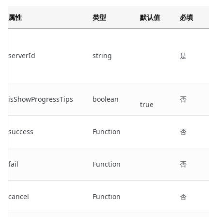
属性
类型
默认值
必填
serverId
string
是
isShowProgressTips
boolean
否
true
success
Function
否
fail
Function
否
cancel
Function
否