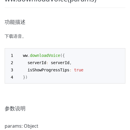
功能描述
下载语音。
ww
.
downloadVoice
(
{
  serverId
:
 serverId
,
  isShowProgressTips
:
true
}
)
参数说明
params: Object