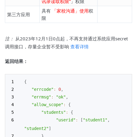
讯录读取权限”
」权限
具有
「家校沟通」使用
权
第三方应用
限
注：
从2023年12月1日0点起，不再支持通过系统应用secret
调用接口，存量企业暂不受影响
查看详情
返回结果：
{
"errcode"
:
0
,
"errmsg"
:
"ok"
,
"allow_scope"
:
{
"students"
:
{
"userid"
:
[
"student1"
,
"student2"
]
}
,