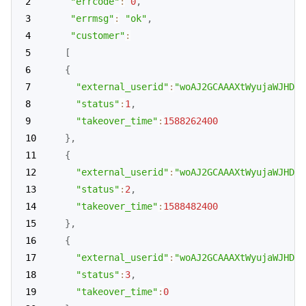
"errcode"
:
0
,
"errmsg"
:
"ok"
,
"customer"
:
[
{
"external_userid"
:
"woAJ2GCAAAXtWyujaWJHDDG
"status"
:
1
,
"takeover_time"
:
1588262400
}
,
{
"external_userid"
:
"woAJ2GCAAAXtWyujaWJHDDG
"status"
:
2
,
"takeover_time"
:
1588482400
}
,
{
"external_userid"
:
"woAJ2GCAAAXtWyujaWJHDDG
"status"
:
3
,
"takeover_time"
:
0