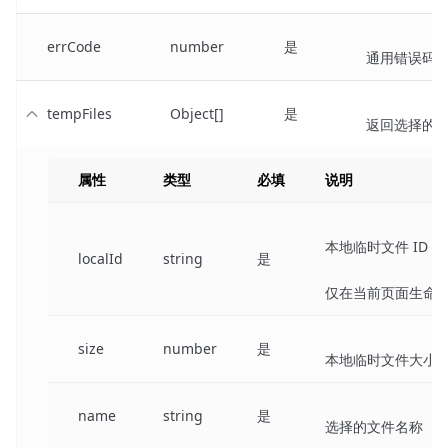
errCode
number
是
通用错误码
tempFiles
Object[]
是
返回选择的
属性
类型
必填
说明
本地临时文件 ID
localId
string
是
仅在当前页面生命
size
number
是
本地临时文件大小，单
name
string
是
选择的文件名称