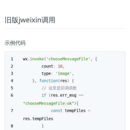
旧版jweixin调用
示例代码
wx
.
invoke
(
'chooseMessageFile'
,
{
		count
:
10
,
		type
:
'image'
,
}
,
function
(
res
)
{
// 这里是回调函数 
if
(
res
.
err_msg 
==
"chooseMessageFile:ok"
)
{
const
 tempFiles 
=
res
.
tempFiles
}