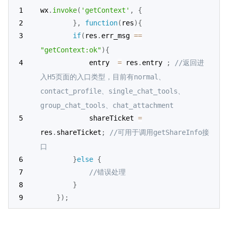
wx
.
invoke
(
'getContext'
,
{
}
,
function
(
res
)
{
if
(
res
.
err_msg 
==
"getContext:ok"
)
{
            entry  
=
 res
.
entry 
;
//返回进
入H5页面的入口类型，目前有normal、
contact_profile、single_chat_tools、
group_chat_tools、chat_attachment
            shareTicket 
=
res
.
shareTicket
;
//可用于调用getShareInfo接
口
}
else
{
//错误处理
}
}
)
;