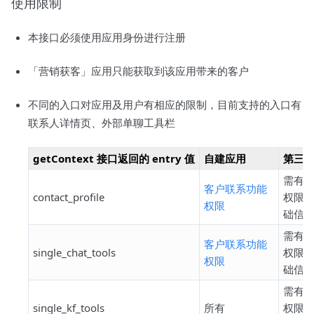
使用限制
本接口必须使用应用身份进行注册
「营销获客」应用只能获取到该应用带来的客户
不同的入口对应用及用户有相应的限制，目前支持的入口有
联系人详情页、外部单聊工具栏
getContext 接口返回的 entry 值
自建应用
第三
需有“
客户联系功能
contact_profile
权限-
权限
础信息
需有“
客户联系功能
single_chat_tools
权限-
权限
础信息
需有“
single_kf_tools
所有
权限-