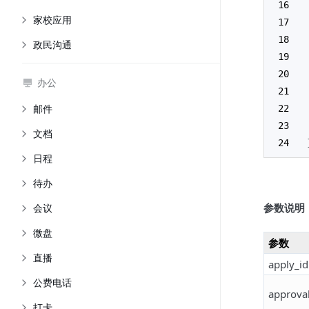
家校应用
政民沟通
办公
邮件
文档
日程
待办
参数说明
会议
微盘
参数
直播
apply_id
公费电话
approval
打卡