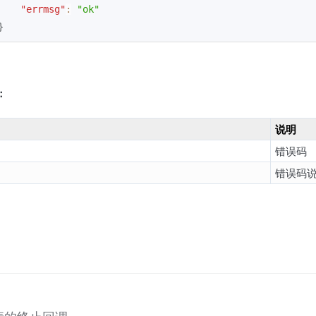
"errmsg"
:
"ok"
}
：
说明
错误码
错误码