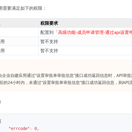
用需要满足如下的权限：
型
权限要求
用
配置到「
高级功能-成员申请管理-通过api设置
应用
暂不支持
应用
暂不支持
当企业自建应用通过“设置审批单审批信息”接口成功返回信息时，API审
”后的24小时内，未通过“设置审批单审批信息”接口成功返回信息，则A
：
{
"errcode"
:
0
,