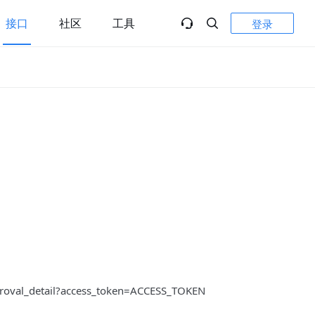
接口
社区
工具
登录
pproval_detail?access_token=ACCESS_TOKEN