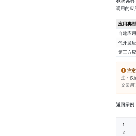
权限说明
:
调用的应
应用类
自建应
代开发
第三方
注意
注：仅
交回调
返回示例