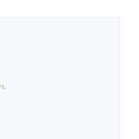
"
]
,