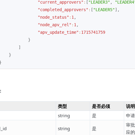
"current_approvers"
:
[
"LEADER3"
,
"LEADER4
"completed_approvers"
:
[
"LEADER5"
]
,
"node_status"
:
1
,
"node_apv_rel"
:
1
,
"apv_update_time"
:
1715741759
}
]
}
}
：
类型
是否必须
说明
string
是
申请
审批
_id
string
是
应的