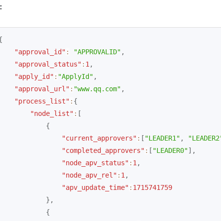
：
{
"approval_id"
:
"APPROVALID"
,
"approval_status"
:
1
,
"apply_id"
:
"ApplyId"
,
"approval_url"
:
"www.qq.com"
,
"process_list"
:
{
"node_list"
:
[
{
"current_approvers"
:
[
"LEADER1"
,
"LEADER2
"completed_approvers"
:
[
"LEADER0"
]
,
"node_apv_status"
:
1
,
"node_apv_rel"
:
1
,
"apv_update_time"
:
1715741759
}
,
{