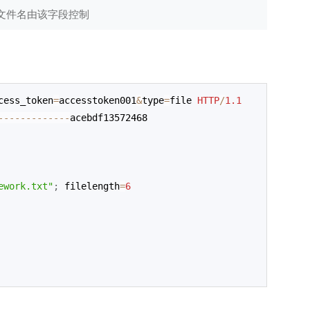
示的文件名由该字段控制
cess_token
=
accesstoken001
&
type
=
file 
HTTP
/
1.1
--
--
--
--
--
--
-
acebdf13572468
ework.txt"
;
 filelength
=
6