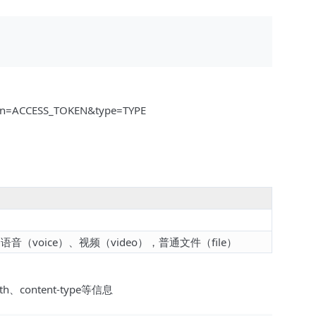
oken=ACCESS_TOKEN&type=TYPE
（voice）、视频（video），普通文件（file）
ngth、content-type等信息