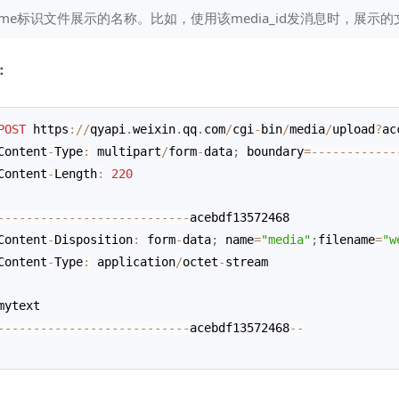
ename标识文件展示的名称。比如，使用该media_id发消息时，展
：
POST
 https
:
/
/
qyapi
.
weixin
.
qq
.
com
/
cgi
-
bin
/
media
/
upload
?
ac
Content
-
Type
:
 multipart
/
form
-
data
;
 boundary
=
--
--
--
--
--
--
Content
-
Length
:
220
--
--
--
--
--
--
--
--
--
--
--
--
--
-
acebdf13572468
Content
-
Disposition
:
 form
-
data
;
 name
=
"media"
;
filename
=
"w
Content
-
Type
:
 application
/
octet
-
stream
mytext
--
--
--
--
--
--
--
--
--
--
--
--
--
-
acebdf13572468
--