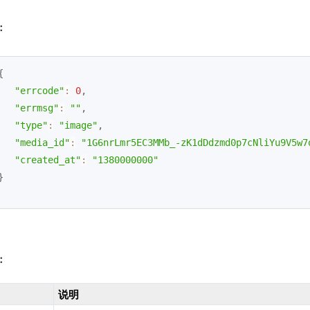
：
{
"errcode"
:
0
,
"errmsg"
:
""
,
"type"
:
"image"
,
"media_id"
:
"1G6nrLmr5EC3MMb_-zK1dDdzmd0p7cNliYu9V5w7
"created_at"
:
"1380000000"
}
：
说明