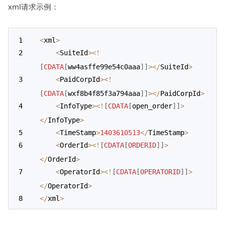
xml请求示例：
<
xml
>
<
SuiteId
>
<
!
[
CDATA
[
ww4asffe99e54c0aaa
]
]
>
<
/
SuiteId
>
<
PaidCorpId
>
<
!
[
CDATA
[
wxf8b4f85f3a794aaa
]
]
>
<
/
PaidCorpId
>
<
InfoType
>
<
!
[
CDATA
[
open_order
]
]
>
<
/
InfoType
>
<
TimeStamp
>
1403610513
<
/
TimeStamp
>
<
OrderId
>
<
!
[
CDATA
[
ORDERID
]
]
>
<
/
OrderId
>
<
OperatorId
>
<
!
[
CDATA
[
OPERATORID
]
]
>
<
/
OperatorId
>
<
/
xml
>