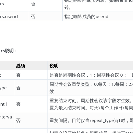
指定响铃的成员列表。如果remind_
rs
否
铃。
rs.userid
否
指定响铃成员的userid
ers说明：
必须
说明
t
否
是否是周期性会议，1：周期性会议 0：非
周期性会议重复类型，0.每天；1.每周；
ype
否
效
重复结束时刻。周期性会议该字段才生效
ntil
否
置为最大结束时间。每天\每个工作日\每周
nterva
否
重复间隔。目前仅当repeat_type为