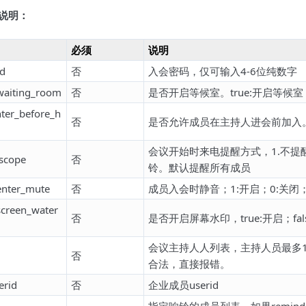
gs说明：
必须
说明
d
否
入会密码，仅可输入4-6位纯数字
waiting_room
否
是否开启等候室。true:开启等候室
nter_before_h
否
是否允许成员在主持人进会前加入。tr
会议开始时来电提醒方式，1.不提醒 
scope
否
铃。默认提醒所有成员
enter_mute
否
成员入会时静音；1:开启；0:关闭
screen_water
否
是否开启屏幕水印，true:开启；fa
会议主持人人列表，主持人员最多10个。若
否
合法，直接报错。
erid
否
企业成员userid