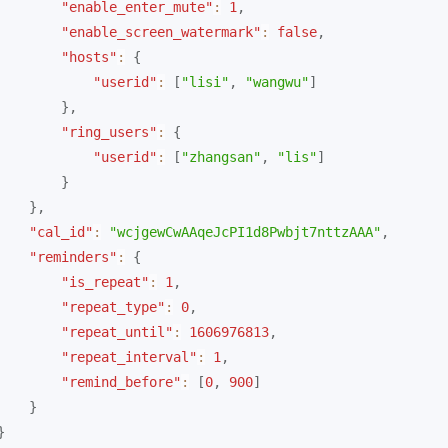
"enable_enter_mute"
:
1
,
"enable_screen_watermark"
:
false
,
"hosts"
:
{
"userid"
:
[
"lisi"
,
"wangwu"
]
}
,
"ring_users"
:
{
"userid"
:
[
"zhangsan"
,
"lis"
]
}
}
,
"cal_id"
:
"wcjgewCwAAqeJcPI1d8Pwbjt7nttzAAA"
,
"reminders"
:
{
"is_repeat"
:
1
,
"repeat_type"
:
0
,
"repeat_until"
:
1606976813
,
"repeat_interval"
:
1
,
"remind_before"
:
[
0
,
900
]
}
}