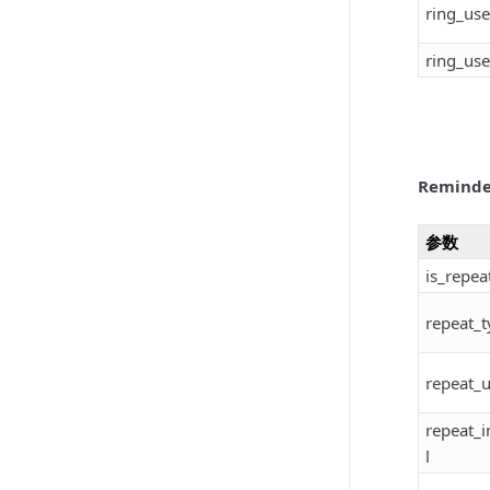
ring_use
ring_use
Remind
参数
is_repea
repeat_t
repeat_u
repeat_i
l