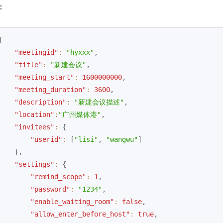
：
{
"meetingid"
:
"hyxxx"
,
"title"
:
"新建会议"
,
"meeting_start"
:
1600000000
,
"meeting_duration"
:
3600
,
"description"
:
"新建会议描述"
,
"location"
:
"广州媒体港"
,
"invitees"
:
{
"userid"
:
[
"lisi"
,
"wangwu"
]
}
,
"settings"
:
{
"remind_scope"
:
1
,
"password"
:
"1234"
,
"enable_waiting_room"
:
false
,
"allow_enter_before_host"
:
true
,