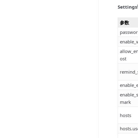
Settin
参数
passwor
enable_
allow_e
ost
remind_
enable_
enable_
mark
hosts
hosts.us