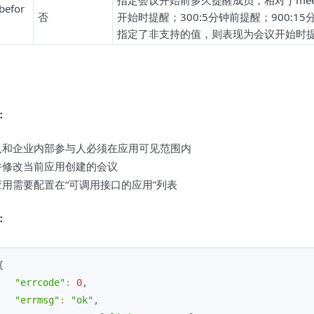
指定会议开始前多久提醒成员，相对于meeti
befor
否
开始时提醒；300:5分钟前提醒；900:1
指定了非支持的值，则表现为会议开始时
：
人和企业内部参与人必须在应用可见范围内
许修改当前应用创建的会议
应用需要配置在“可调用接口的应用”列表
：
{
"errcode"
:
0
,
"errmsg"
:
"ok"
,