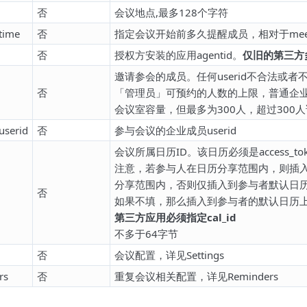
否
会议地点,最多128个字符
time
否
指定会议开始前多久提醒成员，相对于meeti
否
授权方安装的应用agentid。
仅旧的第三方
邀请参会的成员。任何userid不合法或
否
「管理员」可预约的人数的上限，普通企业
会议室容量，但最多为300人，超过300
.userid
否
参与会议的企业成员userid
会议所属日历ID。该日历必须是access_
注意，若参与人在日历分享范围内，则插
分享范围内，否则仅插入到参与者默认日
否
如果不填，那么插入到参与者的默认日历
第三方应用必须指定cal_id
不多于64字节
否
会议配置，详见Settings
rs
否
重复会议相关配置，详见Reminders