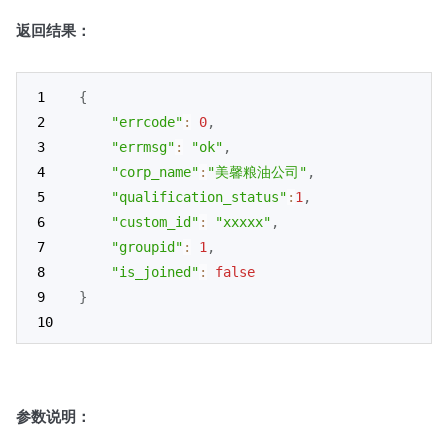
返回结果：
{
"errcode"
:
0
,
"errmsg"
:
"ok"
,
"corp_name"
:
"美馨粮油公司"
,
"qualification_status"
:
1
,
"custom_id"
:
"xxxxx"
,
"groupid"
:
1
,
"is_joined"
:
false
}
参数说明：