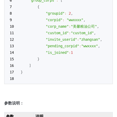
"group_corps"
:
[
{
"groupid"
:
2
,
"corpid"
:
"wwxxxx"
,
"corp_name"
:
"美馨粮油公司"
,
"custom_id"
:
"custom_id"
,
"invite_userid"
:
"zhangsan"
,
"pending_corpid"
:
"wwxxxx"
,
"is_joined"
:
1
}
]
}
参数说明：
参数
说明