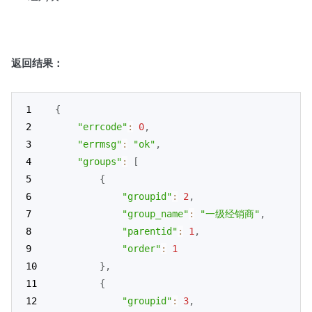
返回结果：
{
"errcode"
:
0
,
"errmsg"
:
"ok"
,
"groups"
:
[
{
"groupid"
:
2
,
"group_name"
:
"一级经销商"
,
"parentid"
:
1
,
"order"
:
1
}
,
{
"groupid"
:
3
,