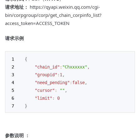
请求地址：
https://qyapi.weixin.qq.com/cgi-
bin/corpgroup/corp/get_chain_corpinfo_list?
access_token=ACCESS_TOKEN
请求示例
{
"chain_id"
:
"Chxxxxxx"
,
"groupid"
:
1
,
"need_pending"
:
false
,
"cursor"
:
""
,
"limit"
:
0
}
参数说明 ：