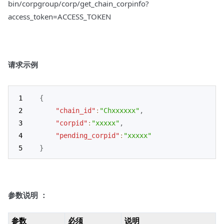
bin/corpgroup/corp/get_chain_corpinfo?
access_token=ACCESS_TOKEN
请求示例
{
"chain_id"
:
"Chxxxxxx"
,
"corpid"
:
"xxxxx"
,
"pending_corpid"
:
"xxxxx"
}
参数说明 ：
参数
必须
说明