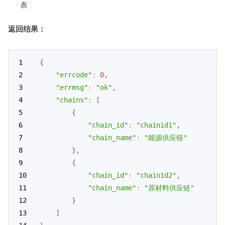
表
返回结果：
{
"errcode"
:
0
,
"errmsg"
:
"ok"
,
"chains"
:
[
{
"chain_id"
:
"chainid1"
,
"chain_name"
:
"能源供应链"
}
,
{
"chain_id"
:
"chainid2"
,
"chain_name"
:
"原材料供应链"
}
]