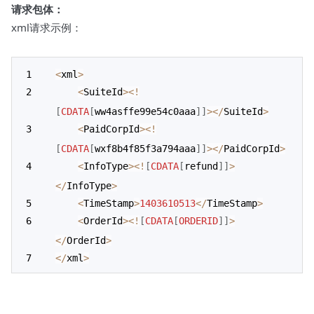
请求包体：
xml请求示例：
<
xml
>
<
SuiteId
>
<
!
[
CDATA
[
ww4asffe99e54c0aaa
]
]
>
<
/
SuiteId
>
<
PaidCorpId
>
<
!
[
CDATA
[
wxf8b4f85f3a794aaa
]
]
>
<
/
PaidCorpId
>
<
InfoType
>
<
!
[
CDATA
[
refund
]
]
>
<
/
InfoType
>
<
TimeStamp
>
1403610513
<
/
TimeStamp
>
<
OrderId
>
<
!
[
CDATA
[
ORDERID
]
]
>
<
/
OrderId
>
<
/
xml
>