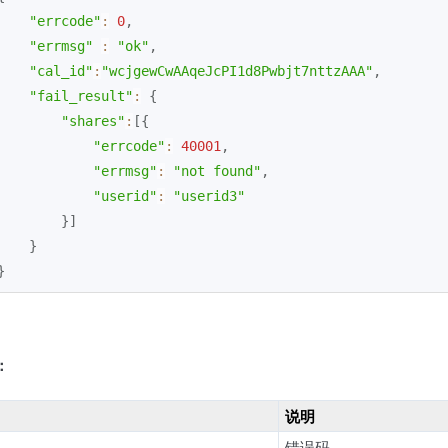
"errcode"
:
0
,
"errmsg"
:
"ok"
,
"cal_id"
:
"wcjgewCwAAqeJcPI1d8Pwbjt7nttzAAA"
,
"fail_result"
:
{
"shares"
:
[
{
"errcode"
:
40001
,
"errmsg"
:
"not found"
,
"userid"
:
"userid3"
}
]
}
}
：
说明
错误码