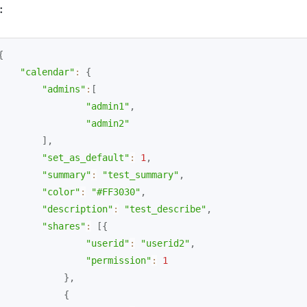
：
{
"calendar"
:
{
"admins"
:
[
"admin1"
,
"admin2"
]
,
"set_as_default"
:
1
,
"summary"
:
"test_summary"
,
"color"
:
"#FF3030"
,
"description"
:
"test_describe"
,
"shares"
:
[
{
"userid"
:
"userid2"
,
"permission"
:
1
}
,
{