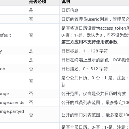
是否必须
说明
是
日历信息
否
日历的管理员userid列表，管理
是否将该日历设置为access_tok
efault
否
0-否；1-是。默认为0，即不设为
第三方应用不支持使用该参数
y
是
日历标题。1 ~ 128 字符
是
日历在终端上显示的颜色，RGB颜色编
ion
否
日历描述。0 ~ 512 字符
是否公共日历。0-否；1-是。注
c
否
新
range
否
公开范围。仅当是公共日历时有效
ange.userids
否
公开的成员列表范围 。最多指定10
ange.partyid
否
公开的部门列表范围 。最多指定10
是否全员日历。0-否；1-是。注意