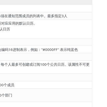
员必须在通知范围成员的列表中。最多指定3人
en所对应应用的默认日历。
默认日历
码16进制表示，例如："#0000FF" 表示纯蓝色
意：每个人最多可创建或订阅100个公共日历。该属性不可更
00个成员
0个部门
：