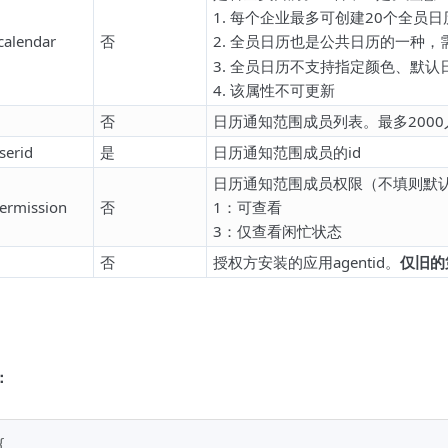
1. 每个企业最多可创建20个全员日
calendar
否
2. 全员日历也是公共日历的一种，
3. 全员日历不支持指定颜色、默
4. 该属性不可更新
否
日历通知范围成员列表。最多2000
serid
是
日历通知范围成员的id
日历通知范围成员权限（不填则默
permission
否
1：可查看
3：仅查看闲忙状态
否
授权方安装的应用agentid。
仅旧的
：
{