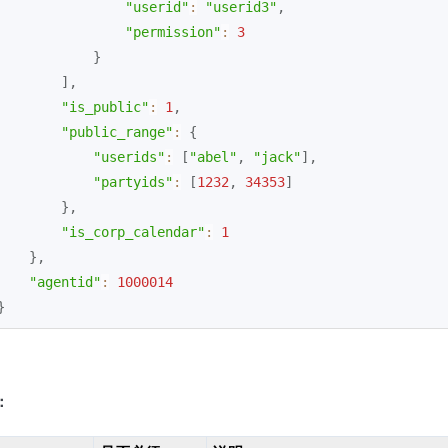
"userid"
:
"userid3"
,
"permission"
:
3
}
]
,
"is_public"
:
1
,
"public_range"
:
{
"userids"
:
[
"abel"
,
"jack"
]
,
"partyids"
:
[
1232
,
34353
]
}
,
"is_corp_calendar"
:
1
}
,
"agentid"
:
1000014
}
：