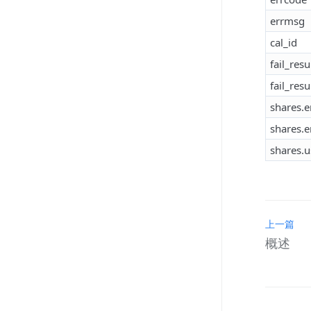
errmsg
cal_id
fail_resu
fail_resu
shares.e
shares.
shares.u
上一篇
概述