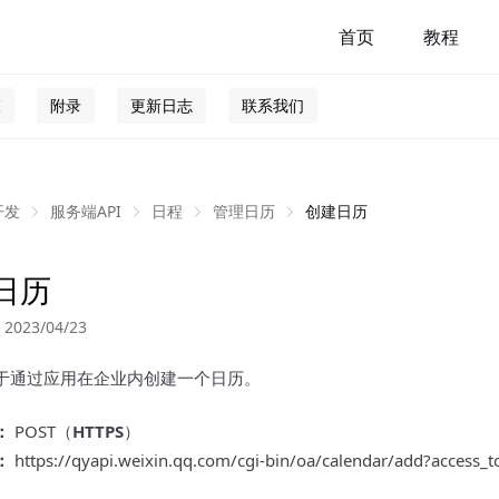
首页
教程
I
附录
更新日志
联系我们
开发
服务端API
日程
管理日历
创建日历
日历
023/04/23
于通过应用在企业内创建一个日历。
：
POST（
HTTPS
）
：
https://qyapi.weixin.qq.com/cgi-bin/oa/calendar/add?acces