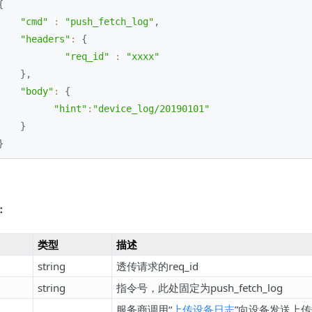
{
"cmd"
:
"push_fetch_log"
,
"headers"
:
{
"req_id"
:
"xxxx"
}
,
"body"
:
{
"hint"
:
"device_log/20190101"
}
}
：
类型
描述
string
透传请求的req_id
string
指令号，此处固定为push_fetch_log
服务商调用“
上传设备日志
”向设备发送上传