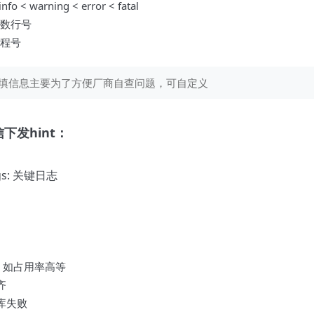
o < warning < error < fatal
函数行号
线程号
 选填信息主要为了方便厂商自查问题，可自定义
下发hint：
ogs: 关键日志
常，如占用率高等
齐
库失败