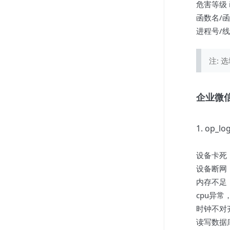
危害等级 inf
函数名/
进程号/
注:
企业微信
1. op_l
设备卡死
设备断网
内存不足
cpu异
时钟不对
读写数据