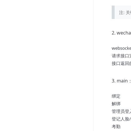
注:
2. wec
websoc
请求接口完
接口返回的
3. ma
绑定
解绑
管理员登
登记人脸/
考勤