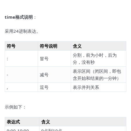
time格式说明
：
采用24进制表达。
符号
符号说明
含义
分割，前为小时，后为
:
冒号
分，没有秒
表示区间（闭区间，即包
-
减号
含开始和结束的一分钟）
,
逗号
表示并列关系
示例如下：
表达式
含义
9:00-10:00
9点到10点