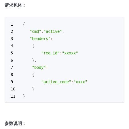
请求包体：
{
"cmd"
:
"active"
,
"headers"
:
{
"req_id"
:
"xxxxx"
}
,
"body"
:
{
"active_code"
:
"xxxx"
}
}
参数说明：